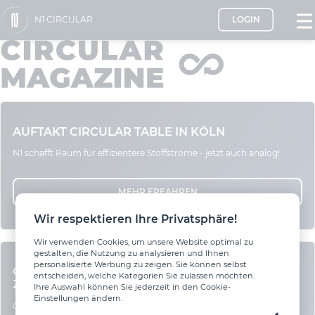
N1 CIRCULAR
LOGIN
AUFTAKT CIRCULAR TABLE IN KÖLN
N1 schafft Raum für effizientere Stoffströme - jetzt auch analog!
MEHR ERFAHREN
Wir respektieren Ihre Privatsphäre!
Wir verwenden Cookies, um unsere Website optimal zu
gestalten, die Nutzung zu analysieren und Ihnen
personalisierte Werbung zu zeigen. Sie können selbst
QUBA UND N1 CIRCULAR: ZWEI BAUSTEINE, EIN
entscheiden, welche Kategorien Sie zulassen möchten.
ZIEL
Ihre Auswahl können Sie jederzeit in den Cookie-
Einstellungen ändern.
Gemeinsam für mehr Sekundärbaustoffe in der Baupraxis.