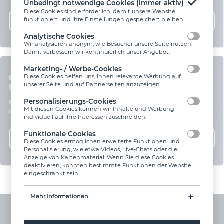
Unbedingt notwendige Cookies (immer aktiv)
Diese Cookies sind erforderlich, damit unsere Website
funktioniert und Ihre Einstellungen gespeichert bleiben.
MEHR ERFAHREN
Analytische Cookies
Wir analysieren anonym, wie Besucher unsere Seite nutzen.
Damit verbessern wir kontinuierlich unser Angebot.
Marketing- / Werbe-Cookies
GERMAN INNOVATION AWARD 2025 FÜR SITE
Diese Cookies helfen uns, Ihnen relevante Werbung auf
unserer Seite und auf Partnerseiten anzuzeigen.
DEPOT
Personalisierungs-Cookies
Mehrfach ausgezeichnete Stoffstrommanagement-Software gibt es
Mit diesen Cookies können wir Inhalte und Werbung
nur bei N1.
individuell auf Ihre Interessen zuschneiden.
Funktionale Cookies
MEHR ERFAHREN
Diese Cookies ermöglichen erweiterte Funktionen und
Personalisierung, wie etwa Videos, Live-Chats oder die
Anzeige von Kartenmaterial. Wenn Sie diese Cookies
deaktivieren, könnten bestimmte Funktionen der Website
eingeschränkt sein.
Mehr Informationen
Analytische Cookies
Google Analytics (_ga, _gid, _gat)
N1 Links
N1 Apps