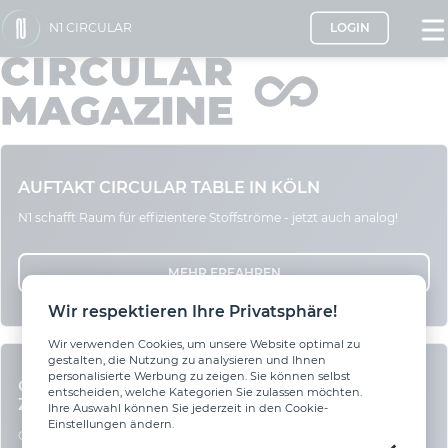
N1 CIRCULAR
LOGIN
AUFTAKT CIRCULAR TABLE IN KÖLN
N1 schafft Raum für effizientere Stoffströme - jetzt auch analog!
MEHR ERFAHREN
Wir respektieren Ihre Privatsphäre!
Wir verwenden Cookies, um unsere Website optimal zu
gestalten, die Nutzung zu analysieren und Ihnen
personalisierte Werbung zu zeigen. Sie können selbst
QUBA UND N1 CIRCULAR: ZWEI BAUSTEINE, EIN
entscheiden, welche Kategorien Sie zulassen möchten.
ZIEL
Ihre Auswahl können Sie jederzeit in den Cookie-
Einstellungen ändern.
Gemeinsam für mehr Sekundärbaustoffe in der Baupraxis.