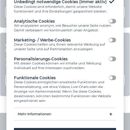
Unbedingt notwendige Cookies (immer aktiv)
Diese Cookies sind erforderlich, damit unsere Website
funktioniert und Ihre Einstellungen gespeichert bleiben.
MEHR ERFAHREN
Analytische Cookies
Wir analysieren anonym, wie Besucher unsere Seite nutzen.
Damit verbessern wir kontinuierlich unser Angebot.
Marketing- / Werbe-Cookies
GERMAN INNOVATION AWARD 2025 FÜR SITE
Diese Cookies helfen uns, Ihnen relevante Werbung auf
unserer Seite und auf Partnerseiten anzuzeigen.
DEPOT
Personalisierungs-Cookies
Mehrfach ausgezeichnete Stoffstrommanagement-Software gibt es
Mit diesen Cookies können wir Inhalte und Werbung
nur bei N1.
individuell auf Ihre Interessen zuschneiden.
Funktionale Cookies
MEHR ERFAHREN
Diese Cookies ermöglichen erweiterte Funktionen und
Personalisierung, wie etwa Videos, Live-Chats oder die
Anzeige von Kartenmaterial. Wenn Sie diese Cookies
deaktivieren, könnten bestimmte Funktionen der Website
eingeschränkt sein.
Mehr Informationen
Analytische Cookies
Google Analytics (_ga, _gid, _gat)
N1 Links
N1 Apps