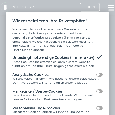
N1 CIRCULAR
LOGIN
N1 Links
N1 Apps
Software für
Wir respektieren Ihre Privatsphäre!
Boden Check
Bauunternehmen
Wir verwenden Cookies, um unsere Website optimal zu
Site Depot
Software für
gestalten, die Nutzung zu analysieren und Ihnen
Baustoffhersteller
personalisierte Werbung zu zeigen. Sie können selbst
Site Depot Community
entscheiden, welche Kategorien Sie zulassen möchten.
Software für Recycler &
Ihre Auswahl können Sie jederzeit in den Cookie-
Plant Manager
Entsorger
Einstellungen ändern.
Match Manufacturer
Software für Kommunen
Unbedingt notwendige Cookies (immer aktiv)
Diese Cookies sind erforderlich, damit unsere Website
Sales Manager
Über N1
funktioniert und Ihre Einstellungen gespeichert bleiben.
Analytische Cookies
Kontakt
Wir analysieren anonym, wie Besucher unsere Seite nutzen.
Damit verbessern wir kontinuierlich unser Angebot.
N1 Circular GmbH
Beethovenstr. 24
69221 Dossenheim
Marketing- / Werbe-Cookies
Diese Cookies helfen uns, Ihnen relevante Werbung auf
+49 6221 | 435 525 0
unserer Seite und auf Partnerseiten anzuzeigen.
info[@]n1circular.com
Personalisierungs-Cookies
Mit diesen Cookies können wir Inhalte und Werbung